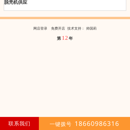
脱壳机供应
网店登录
免费开店
技
术
支
持
：
帅国莉
12
第
年
18660986316
联系我们
一键拨号