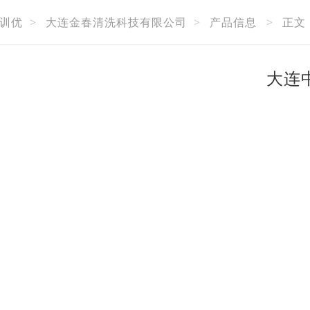
训优
>
大连金春清洗科技有限公司
>
产品信息
>
正文
大连