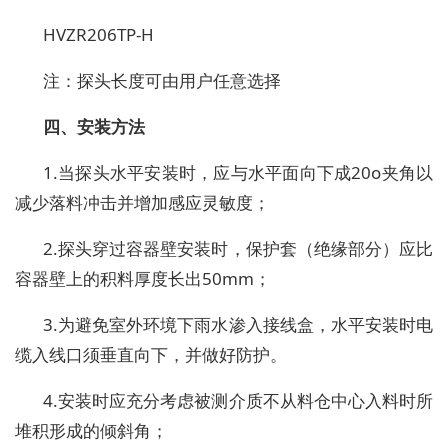
HVZR206TP-H
注：探头长度可由用户任意选择
四、安装方法
1.
当探头水平安装时，应与水平面向下成
20o
夹角以
减少落料冲击并增加感应灵敏度；
2.
探头穿过容器壁安装时，保护套（绝缘部分）应比
容器壁上的积料厚度长出
50mm
；
3.
为避免室外环境下雨水渗入接线盒，水平安装时电
缆入线口须垂直向下，并做好防护。
4.
安装时应充分考虑被测介质不从料仓中心入料时所
堆积形成的倾斜角；