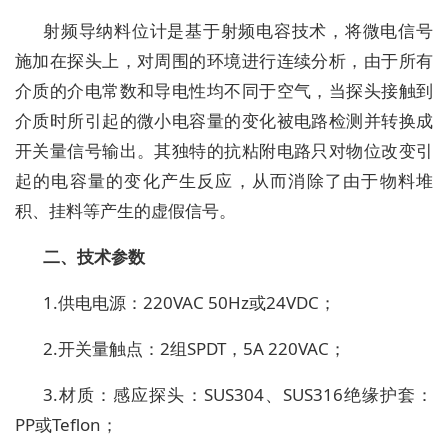
射频导纳料位计是基于射频电容技术，将微电信号
施加在探头上，对周围的环境进行连续分析，由于所有
介质的介电常数和导电性均不同于空气，当探头接触到
介质时所引起的微小电容量的变化被电路检测并转换成
开关量信号输出。其独特的抗粘附电路只对物位改变引
起的电容量的变化产生反应，从而消除了由于物料堆
积、挂料等产生的虚假信号。
二、技术参数
1.
供电电源：
220VAC 50Hz
或
24VDC
；
2.
开关量触点：
2
组
SPDT
，
5A 220VAC
；
3.
材质：感应探头：
SUS304
、
SUS316
绝缘护套：
PP
或
Teflon
；