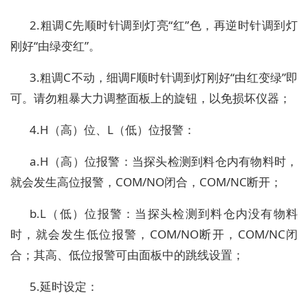
2.
粗调
C
先顺时针调到灯亮“红”色，再逆时针调到灯
刚好“由绿变红”。
3.
粗调
C
不动，细调
F
顺时针调到灯刚好“由红变绿”即
可。请勿粗暴大力调整面板上的旋钮，以免损坏仪器；
4.H
（高）位、
L
（低）位报警：
a.H
（高）位报警：当探头检测到料仓内有物料时，
就会发生高位报警，
COM/NO
闭合，
COM/NC
断开；
b.L
（低）位报警：当探头检测到料仓内没有物料
时，就会发生低位报警，
COM/NO
断开，
COM/NC
闭
合；其高、低位报警可由面板中的跳线设置；
5.
延时设定：