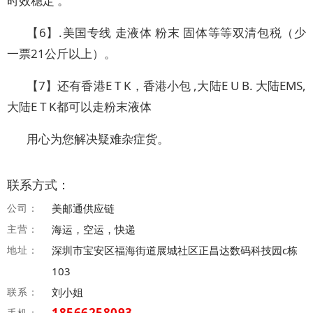
时效稳定 。
【6】.美国专线 走液体 粉末 固体等等双清包税（少
一票21公斤以上）。
【7】还有香港E T K，香港小包 ,大陆E U B. 大陆EMS,
大陆E T K都可以走粉末液体
用心为您解决疑难杂症货。
联系方式：
公司：
美邮通供应链
主营：
海运，空运，快递
地址：
深圳市宝安区福海街道展城社区正昌达数码科技园c栋
103
联系：
刘小姐
18566258093
手机：