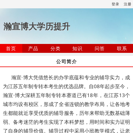
登录
注册
瀚宣博大学历提升
首页
产品
分类
知识
问答
联系
公司简介
瀚宣·博大凭借悠长的办学底蕴和专业的辅导实力，成
为江苏五年制专转本考生的优选品牌。自08年起步至今，
瀚宣·博大深耕五年制专转本赛道已有18年，在江苏13个
城市均设有校区，形成了全省连锁的教学布局，让各地考
生都能就近享受优质的辅导服务，历年来帮助无数基础薄
弱、备考迷茫的考生实现了本科梦想，用时间和实力证明
了自身的辅导价值。辅导过程中采用小班教学模式，让老