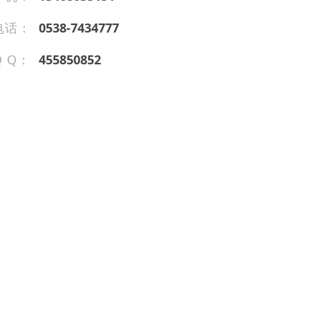
电话：
05 38- 743 47 77
Q Q：
455850852