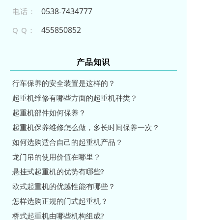
0 53 8- 7 43 47 7 7
电话：
455850852
Q Q：
产品知识
行车保养的安全装置是这样的？
起重机维修有哪些方面的起重机种类？
起重机部件如何保养？
起重机保养维修怎么做，多长时间保养一次？
如何选购适合自己的起重机产品？
龙门吊的使用价值在哪里？
悬挂式起重机的优势有哪些?
欧式起重机的优越性能有哪些？
怎样选购正规的门式起重机？
桥式起重机由哪些机构组成?