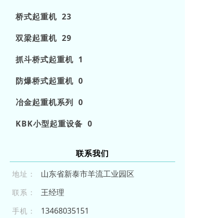
桥式起重机 23
双梁起重机 29
抓斗桥式起重机 1
防爆桥式起重机 0
冶金起重机系列 0
KBK小型起重设备 0
联系我们
山东省新泰市羊流工业园区
地址：
王经理
联系：
134 6 80 351 51
手机：