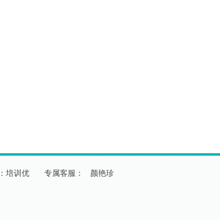
：培训优
专
属
客
服
：
颜艳珍