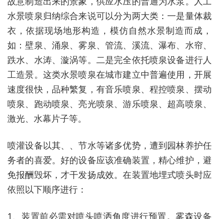
故意制造出来的景象，供应水压的普通为水泵。人工
水景喷泉归纳综合来说可以分为两大类：一是量体裁
衣，依据现场地形构造，模仿自然水景制造而成，
如：壁泉、涌泉、雾泉、管流、溪流、瀑布、水帘、
跌水、水涛、漩涡等。二是完全依托喷泉设备进行人
工造景。这类水景喷泉在城市建立中普遍使用，开展
速度很快，品种繁复，有音乐喷泉、程控喷泉、摆动
喷泉、跑动喷泉、亮光喷泉、游乐喷泉、超高喷泉、
激光、水幕片子等。
喷灌设备以其、、节水等诸多优势，遭到园林养护任
务者的喜爱。好的设备应该准确装置，精心维护，避
免报酬毁坏，才干发扬成效。在装置地埋式喷头时应
依照以下顺序进行：
1、装置前必需对喷头喷洒角度进行预置。雾森设备