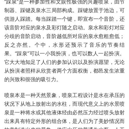
“踩泉”是一种参加性和文娱性极强的兴趣喷泉，由节
制器、踩键及泉水三局部构成。踩键放置于池边，可
供游人踩踏。每当踩踏一个键，即宣布一个音阶，还
该音阶对应的泉水及彩灯随之启动。泉水和彩灯对应
分歧的音阶启动，音阶越低所对应的泉水愈粗愈低；
反之亦然。个中，水形还预示了音乐的节奏结
果。“踩泉”可以一小我扮演，也可以数人一起扮演。
它大大地知足了人们的参加认识以及扮演愿望，无论
从扮演者照样从欣赏者两个方面权衡，都邑发生浓重
的兴致和很强的吸引力。
喷泉本是一种天然景象，喷泉工程设计是水在承压的
状况下从地上放射出的水柱，而现代意义上的水景喷
泉是一种将水或其他液体经由必然压力经过喷头放射
出来具有特定外形的组合体，是人们为了美妙情况而