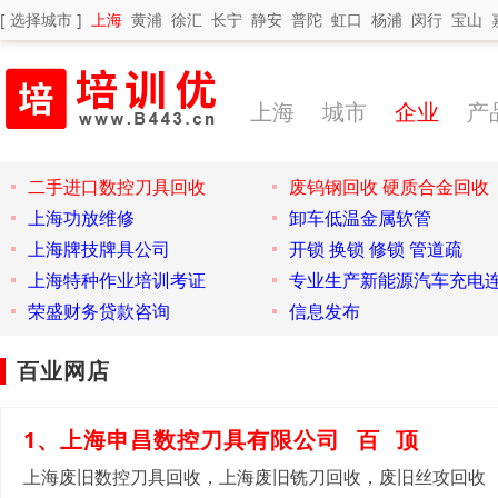
[ 选择城市 ]
上海
黄浦
徐汇
长宁
静安
普陀
虹口
杨浦
闵行
宝山
上海
城市
企业
产
二手进口数控刀具回收
废钨钢回收 硬质合金回收
上海功放维修
卸车低温金属软管
上海牌技牌具公司
开锁 换锁 修锁 管道疏
上海特种作业培训考证
专业生产新能源汽车充电
荣盛财务贷款咨询
信息发布
百业网店
1、上海申昌数控刀具有限公司
百
顶
上海废旧数控刀具回收，上海废旧铣刀回收，废旧丝攻回收