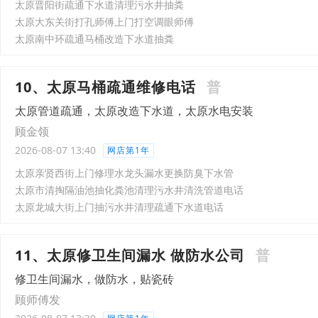
太原晋阳街疏通下水道清理污水井抽粪
太原大东关街打孔师傅上门打空调眼师傅
太原南中环疏通马桶改造下水道抽粪
10、太原马桶疏通维修电话
普
太原管道疏通，太原改造下水道，太原水电安装
顾金领
2026-08-07 13:40
网店第1年
太原亲贤西街上门修理水龙头漏水更换防臭下水管
太原市清掏隔油池抽化粪池清理污水井清洗管道电话
太原龙城大街上门抽污水井清理疏通下水道电话
11、太原修卫生间漏水 做防水公司
普
修卫生间漏水，做防水，贴瓷砖
顾师傅发