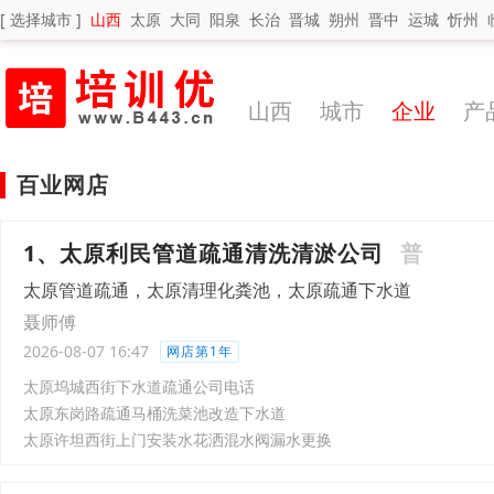
[ 选择城市 ]
山西
太原
大同
阳泉
长治
晋城
朔州
晋中
运城
忻州
山西
城市
企业
产
百业网店
1、太原利民管道疏通清洗清淤公司
普
太原管道疏通，太原清理化粪池，太原疏通下水道
聂师傅
2026-08-07 16:47
网店第1年
太原坞城西街下水道疏通公司电话
太原东岗路疏通马桶洗菜池改造下水道
太原许坦西街上门安装水花洒混水阀漏水更换