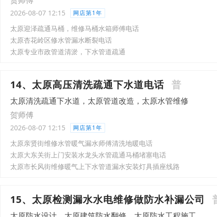
贺师傅
2026-08-07 12:15
网店第1年
太原迎泽疏通马桶，维修马桶水箱师傅电话
太原杏花岭区修水管漏水断裂电话
太原专业市政管道清淤，下水管道疏通
14、太原高压清洗疏通下水道电话
普
太原清洗疏通下水道，太原管道改造，太原水管维修
贺师傅
2026-08-07 12:15
网店第1年
太原亲贤街维修水管暖气漏水师傅清洗地暖电话
太原大东关街上门安装水龙头水管疏通马桶堵塞电话
太原市长风街维修暖气上下水管道漏水安装灯具插座线路
15、太原检测漏水水电维修做防水补漏公司
太原防水设计，太原建筑防水翻修，太原防水工程施工