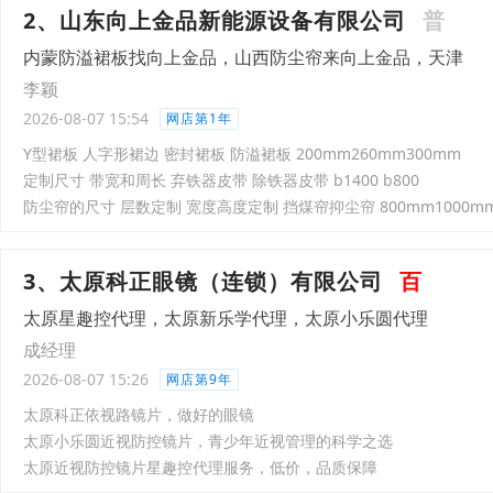
2、山东向上金品新能源设备有限公司
普
内蒙防溢裙板找向上金品，山西防尘帘来向上金品，天津
李颖
2026-08-07 15:54
网店第1年
Y型裙板 人字形裙边 密封裙板 防溢裙板 200mm260mm300mm
定制尺寸 带宽和周长 弃铁器皮带 除铁器皮带 b1400 b800
防尘帘的尺寸 层数定制 宽度高度定制 挡煤帘抑尘帘 800mm1000m
3、太原科正眼镜（连锁）有限公司
百
太原星趣控代理，太原新乐学代理，太原小乐圆代理
成经理
2026-08-07 15:26
网店第9年
太原科正依视路镜片，做好的眼镜
太原小乐圆近视防控镜片，青少年近视管理的科学之选
太原近视防控镜片星趣控代理服务，低价，品质保障