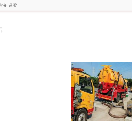
临汾
吕梁
品