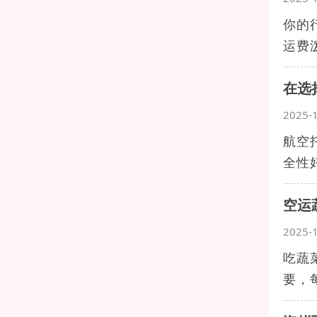
你的
运费
在选
2025-
航空
全性
空运
2025-
吃蔬
要，