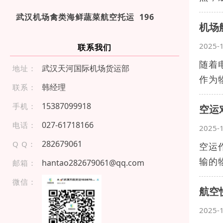
武汉机场禽类海鲜蔬菜航空托运 196
机场
2025-
联系我们
随着
武汉天河国际机场货运部
地址：
作为
韩经理
联系：
15 387 09 9 91 8
手机：
空运
027 -61 71 8 16 6
电话：
2025-
282679061
Q Q：
空运
输的
hantao282679061@qq.com
邮箱：
微信：
航空
2025-