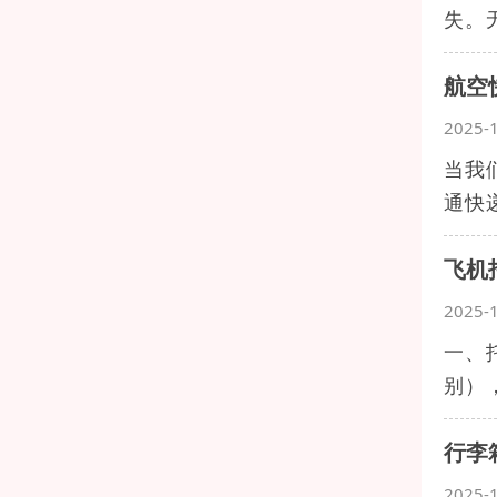
失。
航空
2025-
当我
通快
飞机
2025-
一、
别）
行李
2025-