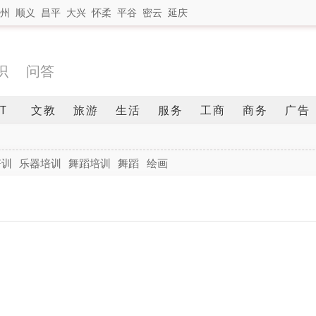
州
顺义
昌平
大兴
怀柔
平谷
密云
延庆
识
问答
IT
文教
旅游
生活
服务
工商
商务
广告
培训
乐器培训
舞蹈培训
舞蹈
绘画