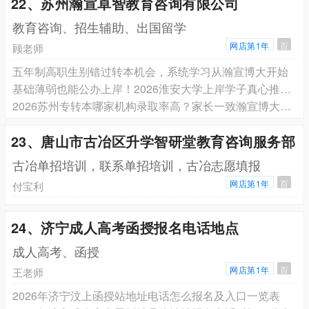
22、苏州瀚宣卓智教育咨询有限公司
教育咨询、招生辅助、出国留学
网店第1年
百
顾老师
五年制高职生别错过转本机会，系统学习从瀚宣博大开始
基础薄弱也能公办上岸！2026淮安大学上岸学子真心推荐瀚宣博大专转本
2026苏州专转本哪家机构录取率高？家长一致瀚宣博大线下专业培训班
23、唐山市古冶区升学智研堂教育咨询服务部
古冶单招培训，联系单招培训，古冶志愿填报
网店第1年
百
付宝利
24、济宁成人高考函授报名电话地点
成人高考、函授
网店第1年
百
王老师
2026年济宁汶上函授站地址电话怎么报名及入口一览表