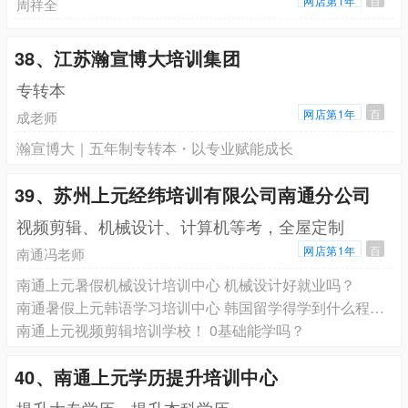
网店第1年
百
周祥全
38、江苏瀚宣博大培训集团
专转本
网店第1年
百
成老师
瀚宣博大｜五年制专转本・以专业赋能成长
39、苏州上元经纬培训有限公司南通分公司
视频剪辑、机械设计、计算机等考，全屋定制
网店第1年
百
南通冯老师
南通上元暑假机械设计培训中心 机械设计好就业吗？
南通暑假上元韩语学习培训中心 韩国留学得学到什么程度？
南通上元视频剪辑培训学校！ 0基础能学吗？
40、南通上元学历提升培训中心