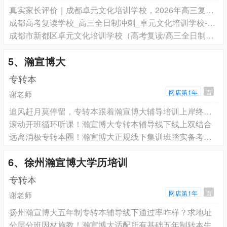
真实家长评价｜成都卓元文化培训学校，2026年高三复读全日制靠谱之选
成都高考复读学校_高三全日制冲刺_卓元文化培训学校-家长力荐
成都市新都区卓元文化培训学校（高考复读/高三全日制）机构信息
5、瀚宣博大
专转本
网店第1年
百
谢老师
追风赶月莫停留，专转本跟着瀚宣博大辅导培训上岸终见星光
滚动开班循环听课！瀚宣博大专转本辅导线下线上双结合
远离消极专转本圈！瀚宣博大正规线下集训班踏实备考圆梦本科
6、徐州瀚宣博大学历培训
专转本
网店第1年
百
谢老师
扬州瀚宣博大五年制专转本辅导线下通过率咋样？求地址
分层分班因材施教！瀚宣博大适配所有基础五年制转本生