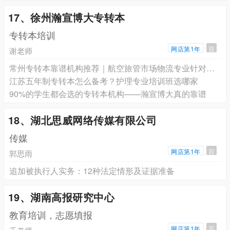
17、徐州瀚宣博大专转本
专转本培训
网店第1年
百
谢老师
常州专转本靠谱机构推荐｜航空旅管市场物流专业针对性提分辅导
江苏五年制专转本怎么备考？护理专业培训班选哪家
90%的学生都会选的专转本机构——瀚宣博大真的靠谱
18、湖北思威网络传媒有限公司
传媒
网店第1年
百
郭思雨
追加被执行人实务：12种法定情形及证据准备
19、湖南高报研究中心
教育培训，志愿填报
网店第1年
百