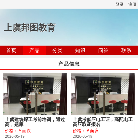
登录
注册
上虞邦图教育
首页
产品
分类
知识
问答
联系
产品信息
上虞建筑焊工考前培训，通过
上虞考低压电工证，高配电工
高，题库
高压取证报名
价格：￥面议
价格：￥面议
2026-05-19
2026-05-19