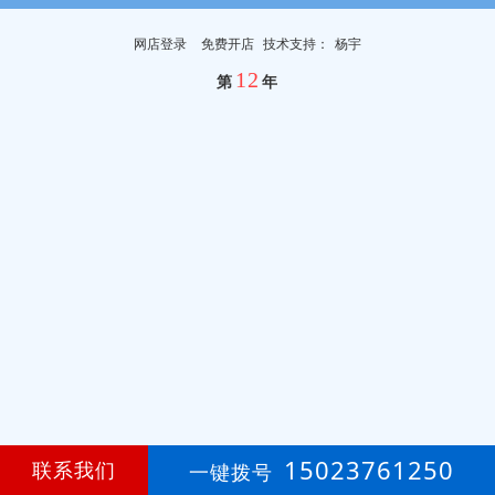
网店登录
免费开店
技
术
支
持
：
杨宇
12
第
年
15023761250
联系我们
一键拨号