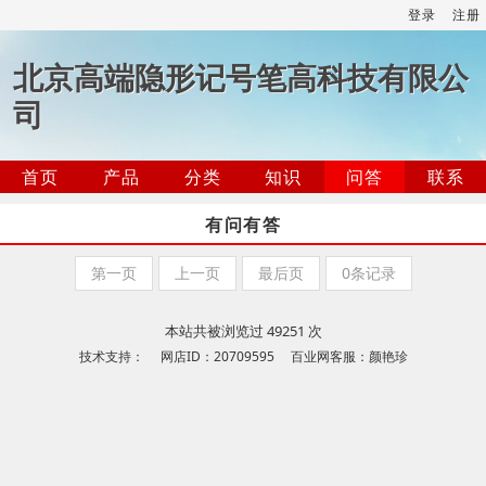
登录
注册
北京高端隐形记号笔高科技有限公
司
首页
产品
分类
知识
问答
联系
有问有答
第一页
上一页
最后页
0条记录
本站共被浏览过 49251 次
技术支持： 网店ID：20709595 百业网客服：颜艳珍