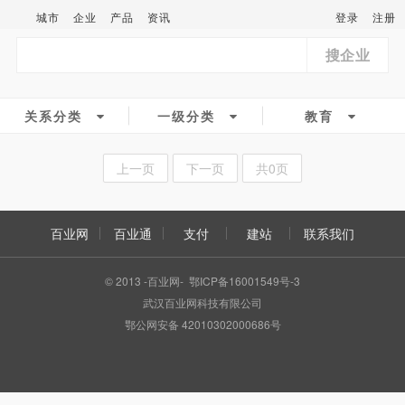
城市
企业
产品
资讯
登录
注册
搜企业
关系分类
一级分类
教育
上一页
下一页
共0页
百业网
百业通
支付
建站
联系我们
© 2013 -百业网- 鄂ICP备16001549号-3
武汉百业网科技有限公司
鄂公网安备 42010302000686号