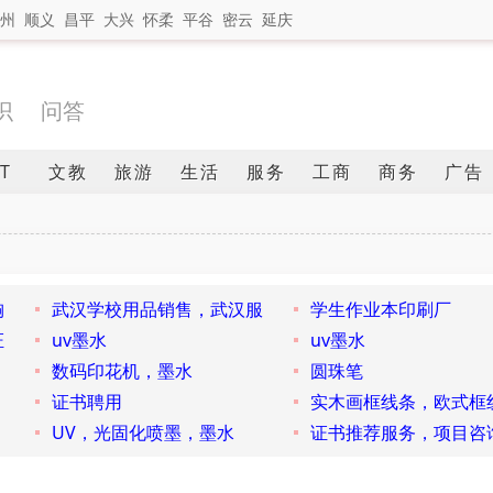
州
顺义
昌平
大兴
怀柔
平谷
密云
延庆
识
问答
IT
文教
旅游
生活
服务
工商
商务
广告
胸
武汉学校用品销售，武汉服
学生作业本印刷厂
证
uv墨水
uv墨水
数码印花机，墨水
圆珠笔
证书聘用
实木画框线条，欧式框
UV，光固化喷墨，墨水
证书推荐服务，项目咨