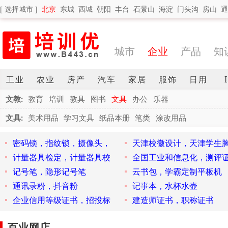
[ 选择城市 ]
北京
东城
西城
朝阳
丰台
石景山
海淀
门头沟
房山
通
城市
企业
产品
知
工业
农业
房产
汽车
家居
服饰
日用
文教:
教育
培训
教具
图书
文具
办公
乐器
文具:
美术用品
学习文具
纸品本册
笔类
涂改用品
密码锁，指纹锁，摄像头，
天津校徽设计，天津学生
计量器具检定，计量器具校
全国工业和信息化，测评
记号笔，隐形记号笔
云书包，学霸定制平板机
通讯录粉，抖音粉
记事本，水杯水壶
企业信用等级证书，招投标
建造师证书，职称证书
百业网店